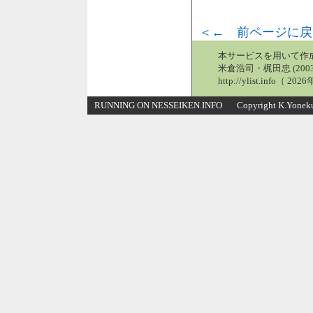
＜← 前ページに戻
本サービスを用いて作
米倉浩司・梶田忠 (2003
http://ylist.info（ 2
RUNNING ON NESSEIKEN.INFO Copyright K.Yonekura