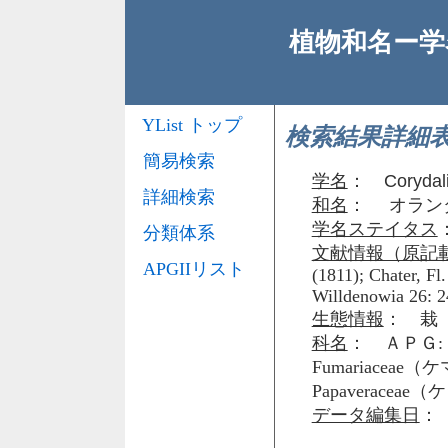
植物和名ー学名
YList トップ
検索結果詳細
簡易検索
学名
：
Corydali
詳細検索
和名
： オラン
学名ステイタス
分類体系
文献情報（原記
APGIIリスト
(1811); Chater, Fl.
Willdenowia 26: 2
生態情報
： 栽
科名
： ＡＰＧ: 
Fumariacea
Papaveraceae
データ編集日
： 