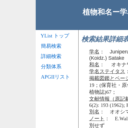
植物和名ー学名
YList トップ
検索結果詳細
簡易検索
学名
：
Juniperu
詳細検索
(Koidz.) Satake
和名
： オキナ
分類体系
学名ステイタス
APGIIリスト
掲載図鑑とペー
19；(保育社・原
植物誌)67；
文献情報（原記
6(2): 193 (1962); 
別名
： オオシ
ノート
： E.Walk
別せず