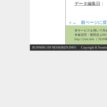
データ編集日
： 
＜← 前ページに戻
本サービスを用いて作
米倉浩司・梶田忠 (2003
http://ylist.info（ 2
RUNNING ON NESSEIKEN.INFO Copyright K.Yonekura