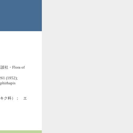
・Flora of
261 (1952);
mphirhapis
ae（キク科）； エ