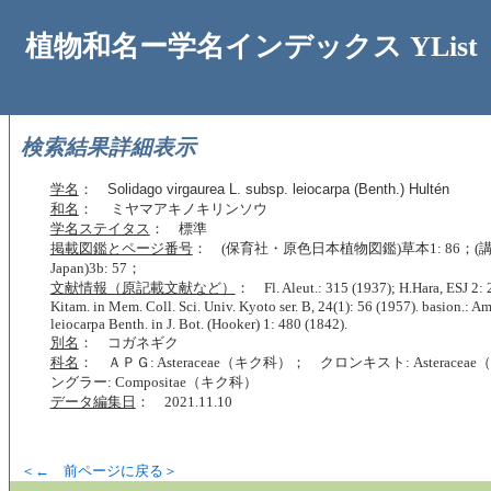
植物和名ー学名インデックス YList
検索結果詳細表示
学名
：
Solidago virgaurea L. subsp. leiocarpa (Benth.) Hultén
和名
： ミヤマアキノキリンソウ
学名ステイタス
： 標準
掲載図鑑とページ番号
： (保育社・原色日本植物図鑑)草本1: 86；(講談社
Japan)3b: 57；
文献情報（原記載文献など）
： Fl. Aleut.: 315 (1937); H.Hara, ESJ 2: 
Kitam. in Mem. Coll. Sci. Univ. Kyoto ser. B, 24(1): 56 (1957). basion.: A
leiocarpa Benth. in J. Bot. (Hooker) 1: 480 (1842).
別名
： コガネギク
科名
： ＡＰＧ: Asteraceae（キク科）； クロンキスト: Asterace
ングラー: Compositae（キク科）
データ編集日
： 2021.11.10
＜← 前ページに戻る＞