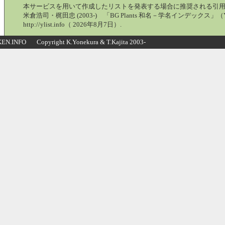
本サービスを用いて作成したリストを発表する場合に推奨される引
米倉浩司・梶田忠 (2003-) 「BG Plants 和名－学名インデックス」（Y
http://ylist.info（ 2026年8月7日）.
N.INFO Copyright K.Yonekura & T.Kajita 2003-