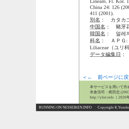
Lineam. Fl. Kor. 
China 24: 126 (200
411 (2001).
別名
： カタカ
中国名
： 豬牙
韓国名
： 얼레
科名
： ＡＰＧ: 
Liliaceae（ユ
データ編集日
： 
＜← 前ページに戻
本サービスを用いて作
米倉浩司・梶田忠 (2003
http://ylist.info（ 2
RUNNING ON NESSEIKEN.INFO Copyright K.Yonekura