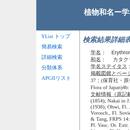
植物和名ー学名
YList トップ
検索結果詳細
簡易検索
学名
：
Erythro
詳細検索
和名
： カタク
学名ステイタス
分類体系
掲載図鑑とペー
APGIIリスト
37；(保育社・原色
Flora of Jap
文献情報（原記
(1854); Nakai in J
(1938); Ohwi, Fl. 
Vorosch., Fl. Sovi
& Tang, FRPS 14: 8
Pl. Vasc. Or. Extr.