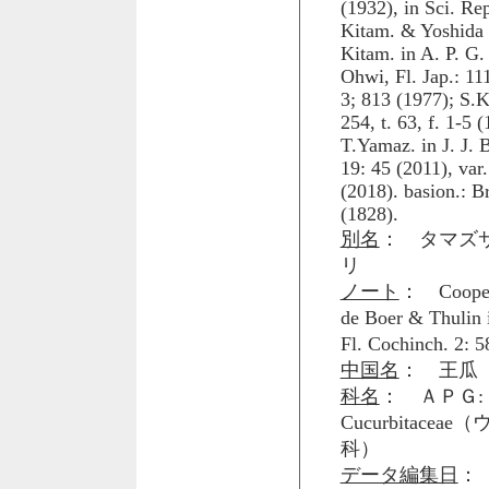
(1932), in Sci. Re
Kitam. & Yoshida in
Kitam. in A. P. G.
Ohwi, Fl. Jap.: 11
3; 813 (1977); S
254, t. 63, f. 1-5 
T.Yamaz. in J. J. 
19: 45 (2011), var
(2018). basion.: B
(1828).
別名
： タマズ
リ
ノート
： Cooper &
de Boer & Thulin 
Fl. Cochinch. 
中国名
： 王瓜
科名
： ＡＰＧ: 
Cucurbitacea
科）
データ編集日
： 