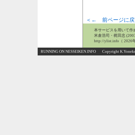
＜← 前ページに戻
本サービスを用いて作
米倉浩司・梶田忠 (2003
http://ylist.info（ 2
RUNNING ON NESSEIKEN.INFO Copyright K.Yonekura