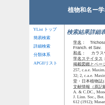
植物和名ー学名
YList トップ
検索結果詳細
簡易検索
学名
：
Trichos
詳細検索
Franch. et Sav.
和名
： カラス
分類体系
学名ステイタス
APGIIリスト
掲載図鑑とペー
257, c.a.e. 
32; 2, c.a.e. M
堂・日本植物誌)1421
文献情報（原記
A. & C.DC., Monog
J. Linn. Soc., Bot
612 (1912); Masam.