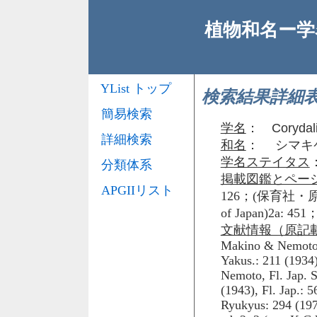
植物和名ー学名
YList トップ
検索結果詳細
簡易検索
学名
：
Corydali
詳細検索
和名
： シマキ
学名ステイタス
分類体系
掲載図鑑とペー
APGIIリスト
126；(保育社・原
of Japan)2a:
文献情報（原記
Makino & Nemoto F
Yakus.: 211 (1934)
Nemoto, Fl. Jap. S
(1943), Fl. Jap.: 5
Ryukyus: 294 (1971