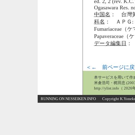
ed. 2, 2 (rev. K.C
Ogasawara Res. no
中国名
： 台灣黃
科名
： ＡＰＧ: 
Fumariacea
Papaveraceae
データ編集日
： 
＜← 前ページに戻
本サービスを用いて作
米倉浩司・梶田忠 (2003
http://ylist.info（ 2
RUNNING ON NESSEIKEN.INFO Copyright K.Yonekura