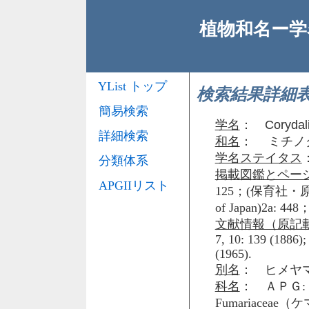
植物和名ー学名
YList トップ
検索結果詳細
簡易検索
学名
：
Corydali
詳細検索
和名
： ミチノ
学名ステイタス
分類体系
掲載図鑑とペー
APGIIリスト
125；(保育社・原
of Japan)2a:
文献情報（原記
7, 10: 139 (1886); 
(1965).
別名
： ヒメヤ
科名
： ＡＰＧ: 
Fumariacea