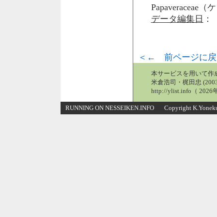
Papaveraceae
データ編集日
： 
＜← 前ページに戻
本サービスを用いて作
米倉浩司・梶田忠 (2003
http://ylist.info（ 2
RUNNING ON NESSEIKEN.INFO Copyright K.Yonekura