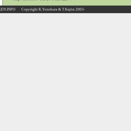
N.INFO Copyright K.Yonekura & T.Kajita 2003-