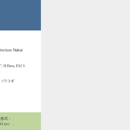
incisus Nakai
; H.Hara, ESJ 3:
ae（ウコギ
用形式：
List），