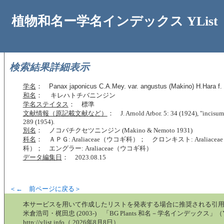
植物和名ー学名インデックス YList
検索結果詳細表示
学名
：
Panax japonicus C.A.Mey. var. angustus (Makino) H.Hara f. 
和名
： キレハトチバニンジン
学名ステイタス
： 標準
文献情報（原記載文献など）
： J. Arnold Arbor. 5: 34 (1924), "incisum"
289 (1954).
別名
： ノコバチクセツニンジン (Makino & Nemoto 1931)
科名
： ＡＰＧ: Araliaceae（ウコギ科）； クロンキスト: Araliace
科）； エングラー: Araliaceae（ウコギ科）
データ編集日
： 2023.08.15
＜← 前ページに戻る＞
本サービスを用いて作成したリストを発表する場合に推奨される引
米倉浩司・梶田忠 (2003-) 「BG Plants 和名－学名インデックス」（Y
http://ylist.info（ 2026年8月8日）.