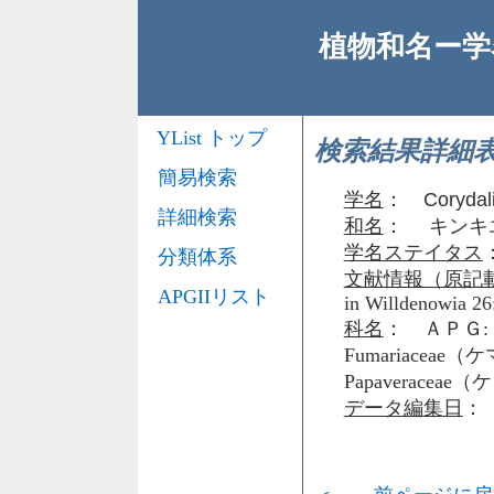
植物和名ー学名
YList トップ
検索結果詳細
簡易検索
学名
：
Corydali
詳細検索
和名
： キンキ
学名ステイタス
分類体系
文献情報（原記
APGIIリスト
in Willdenowia 26
科名
： ＡＰＧ: 
Fumariacea
Papaveraceae
データ編集日
： 