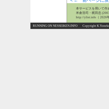
＜← 前ページに戻
本サービスを用いて作
米倉浩司・梶田忠 (2003
http://ylist.info（ 2
RUNNING ON NESSEIKEN.INFO Copyright K.Yonekura