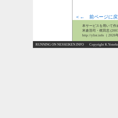
＜← 前ページに戻
本サービスを用いて作
米倉浩司・梶田忠 (2003
http://ylist.info（ 2
RUNNING ON NESSEIKEN.INFO Copyright K.Yonekura