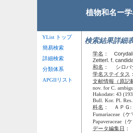
植物和名ー学名
YList トップ
検索結果詳細
簡易検索
学名
：
Corydali
詳細検索
Zetterl. f. candi
和名
： シロバ
分類体系
学名ステイタス
APGIIリスト
文献情報（原記
nov. for C. ambigu
Hakodate: 43 (1932
Bull. Kor. Pl. Res.
科名
： ＡＰＧ: 
Fumariacea
Papaveraceae
データ編集日
： 