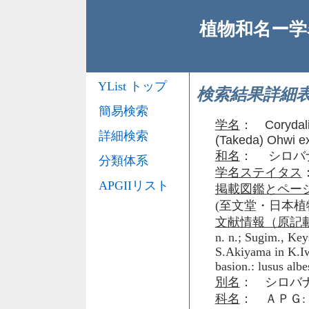
植物和名ー学名
YList トップ
検索結果詳細
簡易検索
学名
：
Corydal
詳細検索
(Takeda) Ohwi e
和名
： シロバ
分類体系
学名ステイタス
APGIIリスト
掲載図鑑とペー
(至文堂・日本植物誌)7
文献情報（原記
n. n.; Sugim., Keys
S.Akiyama in K.Iwat
basion.: lusus alb
別名
： シロバナヤ
科名
： ＡＰＧ: 