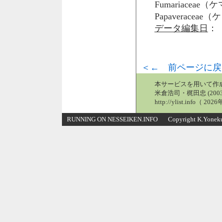
Fumariacea
Papaveraceae
データ編集日
： 
＜← 前ページに戻
本サービスを用いて作
米倉浩司・梶田忠 (2003
http://ylist.info（ 2
RUNNING ON NESSEIKEN.INFO Copyright K.Yonekura