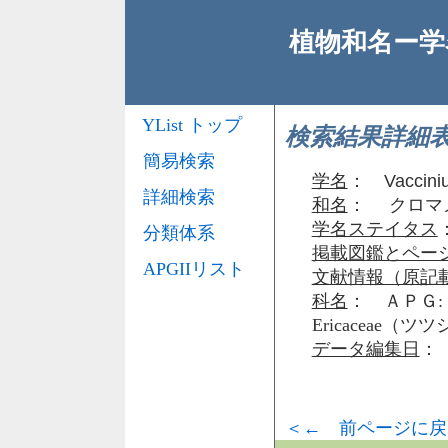
植物和名ー学名
YList トップ
検索結果詳細
簡易検索
学名
：
Vaccini
詳細検索
和名
： クロマ
学名ステイタス
分類体系
掲載図鑑とペー
APGIIリスト
文献情報（原記
科名
： ＡＰＧ: 
Ericaceae（
データ編集日
： 
＜← 前ページに戻