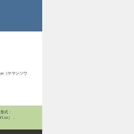
ceae（ケマンソウ
用形式：
List），