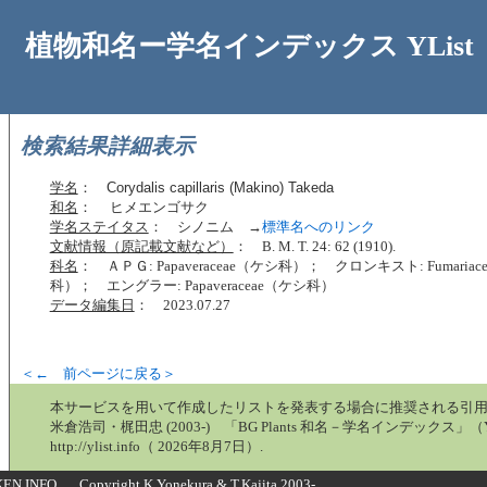
植物和名ー学名インデックス YList
検索結果詳細表示
学名
：
Corydalis capillaris (Makino) Takeda
和名
： ヒメエンゴサク
学名ステイタス
： シノニム →
標準名へのリンク
文献情報（原記載文献など）
： B. M. T. 24: 62 (1910).
科名
： ＡＰＧ: Papaveraceae（ケシ科）； クロンキスト: Fumaria
科）； エングラー: Papaveraceae（ケシ科）
データ編集日
： 2023.07.27
＜← 前ページに戻る＞
本サービスを用いて作成したリストを発表する場合に推奨される引
米倉浩司・梶田忠 (2003-) 「BG Plants 和名－学名インデックス」（Y
http://ylist.info（ 2026年8月7日）.
N.INFO Copyright K.Yonekura & T.Kajita 2003-