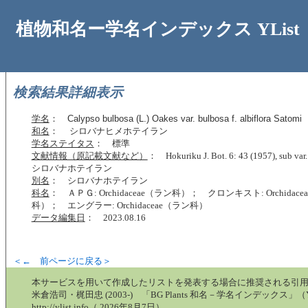
植物和名ー学名インデックス YList
検索結果詳細表示
学名
：
Calypso bulbosa (L.) Oakes var. bulbosa f. albiflora Satomi
和名
： シロバナヒメホテイラン
学名ステイタス
： 標準
文献情報（原記載文献など）
： Hokuriku J. Bot. 6: 43 (1957), sub var
シロバナホテイラン
別名
： シロバナホテイラン
科名
： ＡＰＧ: Orchidaceae（ラン科）； クロンキスト: Orchidace
科）； エングラー: Orchidaceae（ラン科）
データ編集日
： 2023.08.16
＜← 前ページに戻る＞
本サービスを用いて作成したリストを発表する場合に推奨される引
米倉浩司・梶田忠 (2003-) 「BG Plants 和名－学名インデックス」（Y
http://ylist.info（ 2026年8月7日）.