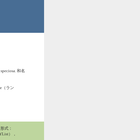
. speciosa. 和名
ae（ラン
用形式：
List），