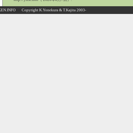
N.INFO Copyright K.Yonekura & T.Kajita 2003-