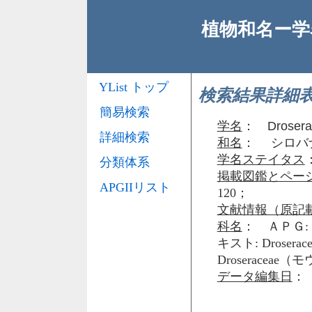
植物和名ー学名
YList トップ
検索結果詳細
簡易検索
学名
：
Drosera 
詳細検索
和名
： シロバ
学名ステイタス
分類体系
掲載図鑑とペー
APGIIリスト
120；
文献情報（原記
科名
： ＡＰＧ: 
キスト: Drose
Droseracea
データ編集日
： 