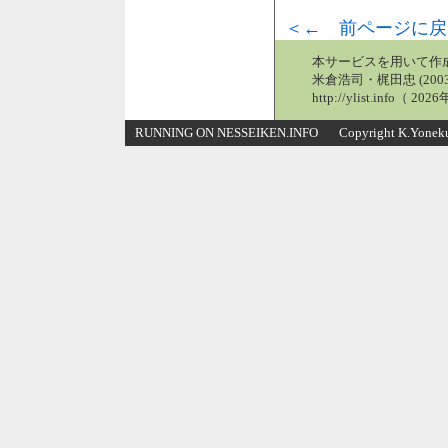
＜← 前ページに戻
本サービスを用いて作
米倉浩司・梶田忠 (2003
http://ylist.info（ 2
RUNNING ON NESSEIKEN.INFO Copyright K.Yonekura