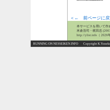
＜← 前ページに戻
本サービスを用いて作
米倉浩司・梶田忠 (2003
http://ylist.info（ 2
RUNNING ON NESSEIKEN.INFO Copyright K.Yonekura