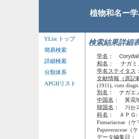
植物和名ー学名
YList トップ
検索結果詳細
簡易検索
学名
：
Corydal
詳細検索
和名
： ナガミ
学名ステイタス
分類体系
文献情報（原記
APGIIリスト
(1911), cum diagn.
別名
： ナガエノツル
中国名
： 黃花地
韓国名
： 가는
科名
： ＡＰＧ: 
Fumariacea
Papaveraceae
データ編集日
： 