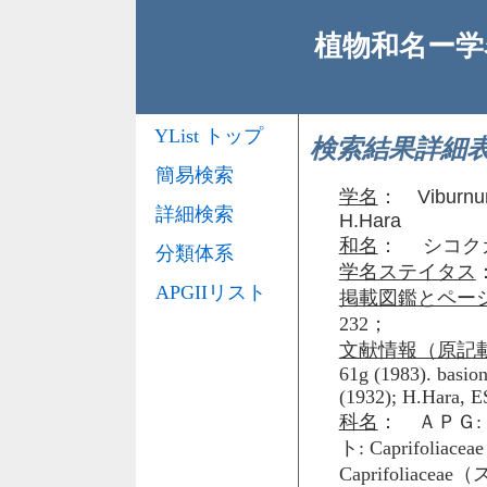
植物和名ー学名
YList トップ
検索結果詳細
簡易検索
学名
：
Viburnu
詳細検索
H.Hara
和名
： シコク
分類体系
学名ステイタス
APGIIリスト
掲載図鑑とペー
232；
文献情報（原記
61g (1983). basion
(1932); H.Hara, ES
科名
： ＡＰＧ: 
ト: Caprifol
Caprifoliace