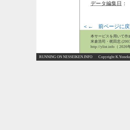
データ編集日
： 
＜← 前ページに戻
本サービスを用いて作
米倉浩司・梶田忠 (2003
http://ylist.info（ 2
RUNNING ON NESSEIKEN.INFO Copyright K.Yonekura