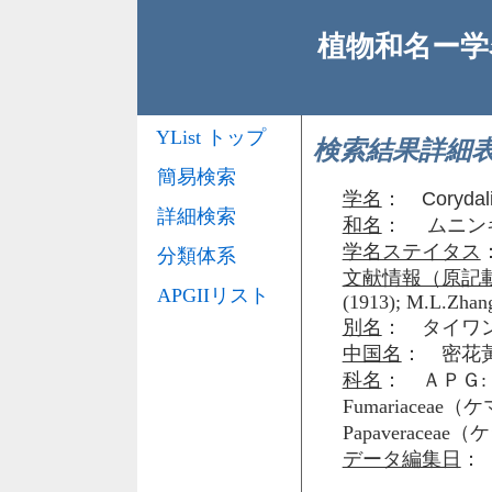
植物和名ー学名
YList トップ
検索結果詳細
簡易検索
学名
：
Corydal
詳細検索
和名
： ムニン
学名ステイタス
分類体系
文献情報（原記
APGIIリスト
(1913); M.L.Zhang 
別名
： タイワ
中国名
： 密花
科名
： ＡＰＧ: 
Fumariacea
Papaveraceae
データ編集日
： 