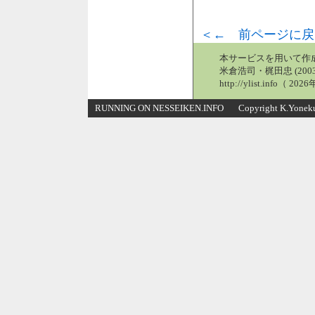
＜← 前ページに戻
本サービスを用いて作
米倉浩司・梶田忠 (2003
http://ylist.info（ 2
RUNNING ON NESSEIKEN.INFO Copyright K.Yonekura