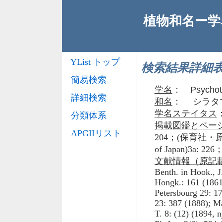
植物和名ー学名
YList トップ
検索結果詳細
簡易検索
学名
：
Psychot
詳細検索
和名
： シラタ
学名ステイタス
分類体系
掲載図鑑とペー
APGIIリスト
204；(保育社・原
of Japan)3a:
文献情報（原記
Benth. in Hook., J
Hongk.: 161 (1861)
Petersbourg 29: 17
23: 387 (1888); Ma
T. 8: (12) (1894, 