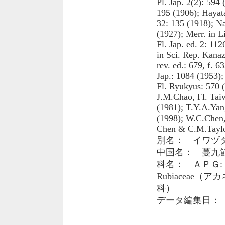
Pl. Jap. 2(2): 59
195 (1906); Hayata
32: 135 (1918); Nak
(1927); Merr. in L
Fl. Jap. ed. 2: 11
in Sci. Rep. Kanaz
rev. ed.: 679, f. 
Jap.: 1084 (1953)
Fl. Ryukyus: 570 
J.M.Chao, Fl. Taiw
(1981); T.Y.A.Yan
(1998); W.C.Chen, 
Chen & C.M.Taylor
別名
： イワヅタイ
中国名
： 蔓九節
科名
： ＡＰＧ: 
Rubiaceae（
科）
データ編集日
： 