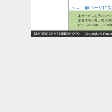
＜← 前ページに戻
本サービスを用いて作
米倉浩司・梶田忠 (2003
http://ylist.info（ 2
RUNNING ON NESSEIKEN.INFO Copyright K.Yonekura