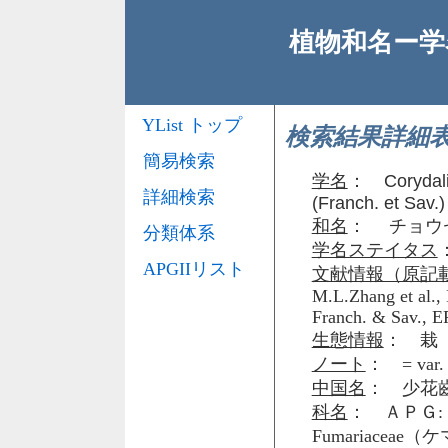
植物和名ー学名
YList トップ
検索結果詳細
簡易検索
学名
：
Corydali
詳細検索
(Franch. et Sav.)
和名
： チョウ
分類体系
学名ステイタス
APGIIリスト
文献情報（原記
M.L.Zhang et al., 
Franch. & Sav., EP
生態情報
： 栽
ノート
： = var. p
中国名
： 少花
科名
： ＡＰＧ: 
Fumariacea