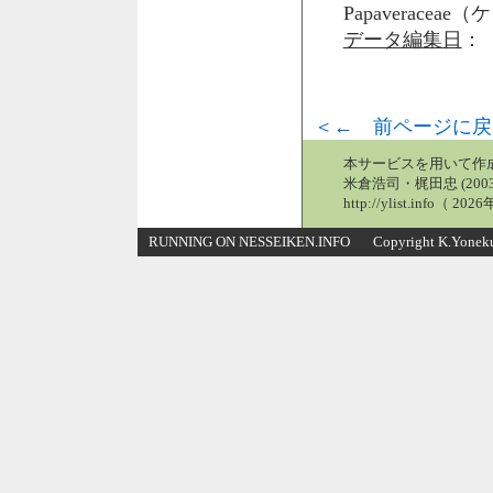
Papaveraceae
データ編集日
： 
＜← 前ページに戻
本サービスを用いて作
米倉浩司・梶田忠 (2003
http://ylist.info（ 2
RUNNING ON NESSEIKEN.INFO Copyright K.Yonekura