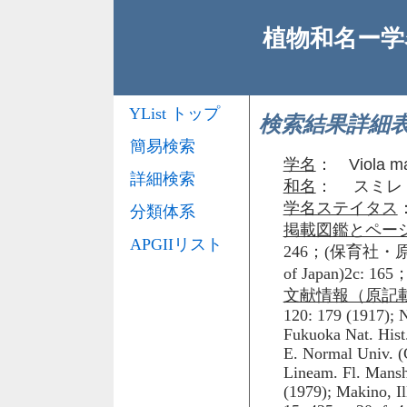
植物和名ー学名
YList トップ
検索結果詳細
簡易検索
学名
：
Viola m
詳細検索
和名
： スミレ
学名ステイタス
分類体系
掲載図鑑とペー
APGIIリスト
246；(保育社・原
of Japan)2c:
文献情報（原記
120: 179 (1917); N
Fukuoka Nat. Hist. 
E. Normal Univ. (C
Lineam. Fl. Mansh
(1979); Makino, Il