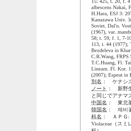
15: 425, t. 20, f. 
albescens Nakai, F
H.Hara, ESJ 3: 20
Kanazawa Univ. 3(2
Soviet. Dal'n. Vos
(1967), var. mands
58; t. 59, f. 1, 7-
113, t. 44 (1977);
Bezdeleva in Khark
C.R.Wang, FRPS 51
T.C.Huang, Fl. Tai
Lineam. Fl. Kor. 1
(2007); Espeut in 
別名
： ケナシ
ノート
： 新野生3: p
と同じでアナマ
中国名
： 東北堇
韓国名
： 제비
科名
： ＡＰＧ: 
Violaceae（ス
科）