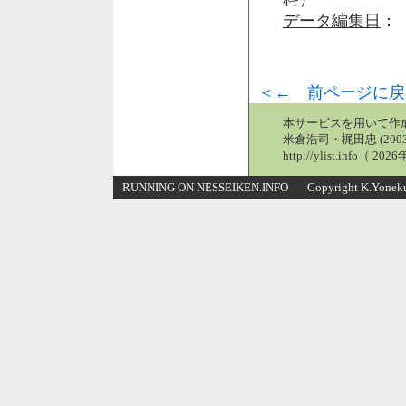
データ編集日
： 
＜← 前ページに戻
本サービスを用いて作
米倉浩司・梶田忠 (2003
http://ylist.info（ 2
RUNNING ON NESSEIKEN.INFO Copyright K.Yonekura