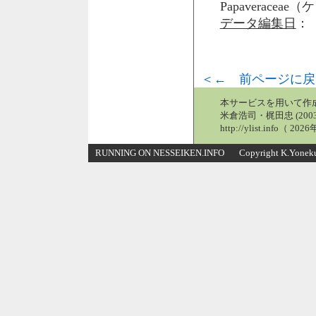
Papaveraceae
データ編集日
： 
＜← 前ページに戻
本サービスを用いて作
米倉浩司・梶田忠 (2003
http://ylist.info（ 2
RUNNING ON NESSEIKEN.INFO Copyright K.Yonekura