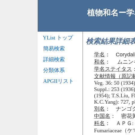
植物和名ー学名
YList トップ
検索結果詳細
簡易検索
学名
：
Corydal
詳細検索
和名
： ムニン
学名ステイタス
分類体系
文献情報（原記
APGIIリスト
Veg. 36: 50 (1934)
Suppl.: 253 (1936
(1954); T.S.Liu, Fl
K.C.Yang): 727, p
別名
： ナンゴ
中国名
： 密花
科名
： ＡＰＧ: 
Fumariacea