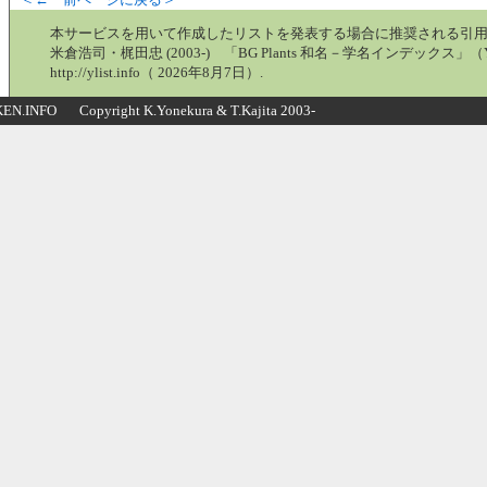
本サービスを用いて作成したリストを発表する場合に推奨される引
米倉浩司・梶田忠 (2003-) 「BG Plants 和名－学名インデックス」（Y
http://ylist.info（ 2026年8月7日）.
N.INFO Copyright K.Yonekura & T.Kajita 2003-