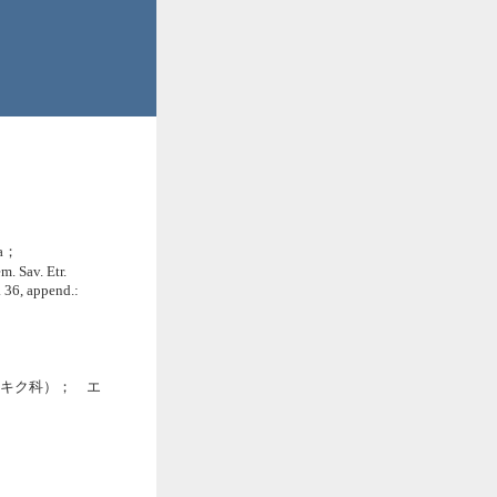
a；
. Sav. Etr.
 36, append.:
ae（キク科）； エ