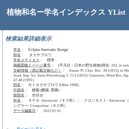
植物和名ー学名インデックス YList
検索結果詳細表示
学名
：
Eclipta thermalis Bunge
和名
： タカサブロウ
学名ステイタス
： 標準
掲載図鑑とページ番号
： (平凡社・日本の野生植物)帰化: 202, in not
文献情報（原記載文献など）
： Enum. Pl. Chin. Bor.: 39 (1833), in Mem
Acad. Imp. Sci. Saint-Petersbourg 2: 113 (1835): Umemoto, Weed Res. Jap.
47-48 (1991).
別名
： モトタカサブロウ (Ohba 1998)
中国名
： 鱧腸 (醴腸, 墨藥)
韓国名
： 한련초
科名
： ＡＰＧ: Asteraceae（キク科）； クロンキスト: Asterace
ングラー: Compositae（キク科）
データ編集日
： 2022.01.01
＜← 前ページに戻る＞