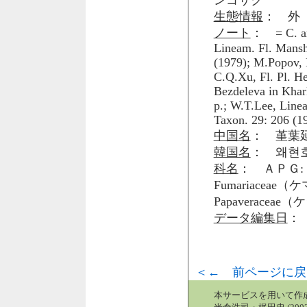
ンゴサク
生態情報
： 外
ノート
： = C. amb
Lineam. Fl. Mansh
(1979); M.Popov, 
C.Q.Xu, Fl. Pl. Her
Bezdeleva in Khark
p.; W.T.Lee, Linea
Taxon. 29: 206 (1
中国名
： 堇葉
韓国名
： 왜현
科名
： ＡＰＧ: 
Fumariacea
Papaveraceae
データ編集日
： 
＜← 前ページに戻
本サービスを用いて作