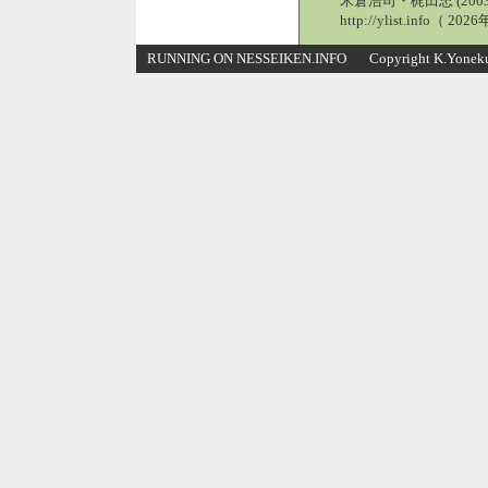
米倉浩司・梶田忠 (2003
http://ylist.info（ 2
RUNNING ON NESSEIKEN.INFO Copyright K.Yonekura