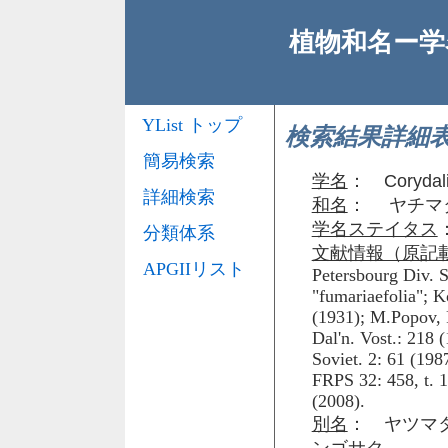
植物和名ー学名
YList トップ
検索結果詳細
簡易検索
学名
：
Corydali
詳細検索
和名
： ヤチマ
学名ステイタス
分類体系
文献情報（原記
APGIIリスト
Petersbourg Div. S
"fumariaefolia"; 
(1931); M.Popov, F
Dal'n. Vost.: 218 
Soviet. 2: 61 (19
FRPS 32: 458, t. 1
(2008).
別名
： ヤツマ