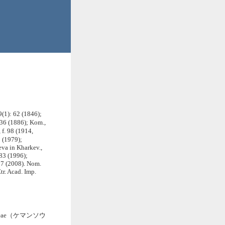
(1): 62 (1846);
 36 (1886); Kom.,
f. 98 (1914,
 (1979);
eva in Kharkev.,
383 (1996);
427 (2008). Nom.
tr. Acad. Imp.
ceae（ケマンソウ