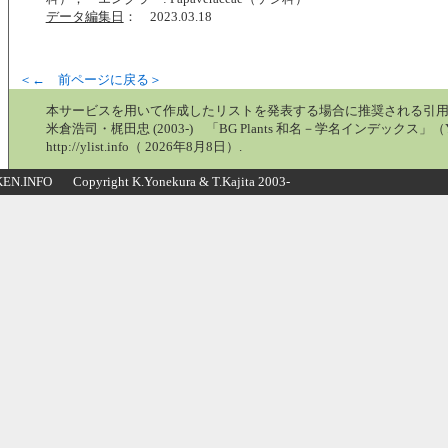
データ編集日
： 2023.03.18
＜← 前ページに戻る＞
本サービスを用いて作成したリストを発表する場合に推奨される引
米倉浩司・梶田忠 (2003-) 「BG Plants 和名－学名インデックス」（Y
http://ylist.info（ 2026年8月8日）.
N.INFO Copyright K.Yonekura & T.Kajita 2003-