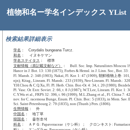
植物和名ー学名インデックス YList
検索結果詳細表示
学名
：
Corydalis bungeana Turcz.
和名
： イヌキケマン
学名ステイタス
： 標準
文献情報（原記載文献など）
： Bull. Soc. Imp. Naturalistes Moscou 19
Hance in J. Bot. 13: 130 (1875); Forbes & Hemsl. in J. Linn. Soc., Bot. 33:
Fl. Mansh. 2: 348 (1903); Nakai, Fl. Kor. 1: 47 (1909), 朝鮮植物上巻: 101, 
njn); Kitag., Lineam. Fl. Mansh.: 233 (1939), Neo-Lineam. Fl. Mansh.: 320
Y.H.Chou & C.Q.Xu, Fl. Pl. Herb. Chin. Bor.-Or. 4: 34, t. 20 (1980); Bezdel
Pl. Vasc. Or. Extr. Soviet. 2: 66, t. 8 J (1987); W.T.Lee, Lineam. Fl. Kor. 1: 
C.Y.Wu et al., FRPS 32: 396, t. 96 (1999); M.L.Zhang et al., Fl. China 7: 
nov. for C. racemosa Bunge, Enum. Pl. Chin. Bor.: 5 (1833), in Mem. Sav. E
Sci. Saint-Petersbourg 2: 79 (1835), non (Thunb.) Pers. (1806).
生態情報
： 外
中国名
： 地丁草
韓国名
： 줄현호색
科名
： ＡＰＧ: Papaveraceae（ケシ科）； クロンキスト: Fumaria
科）； エングラー: Papaveraceae（ケシ科）