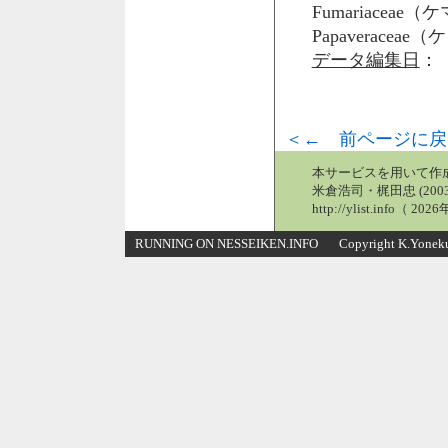
Fumariacea
Papaveraceae
データ編集日
： 
＜← 前ページに戻
本サービスを用いて作
米倉浩司・梶田忠 (2003
http://ylist.info（ 2
RUNNING ON NESSEIKEN.INFO Copyright K.Yonekura