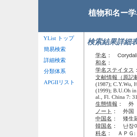
植物和名ー学名
YList トップ
検索結果詳細
簡易検索
学名
：
Corydal
詳細検索
和名
：
学名ステイタス
分類体系
文献情報（原記
APGIIリスト
(1987); C.Y.Wu, 
(1999); B.U.Oh in 
al., Fl. China 7: 3
生態情報
： 外
ノート
： 外国
中国名
： 矮生
韓国名
： 난장
科名
： ＡＰＧ: 