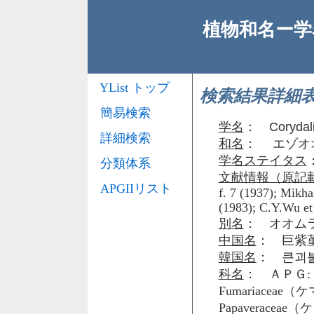
植物和名ー学名
YList トップ
検索結果詳細
簡易検索
学名
：
Corydal
詳細検索
和名
： エゾオ
学名ステイタス
分類体系
文献情報（原記
APGIIリスト
f. 7 (1937); Mikhai
(1983); C.Y.Wu et 
別名
： オオム
中国名
： 巨紫堇
韓国名
： 큰괴
科名
： ＡＰＧ: 
Fumariacea
Papaveraceae