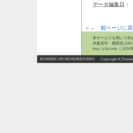
データ編集日
： 
＜← 前ページに戻
本サービスを用いて作
米倉浩司・梶田忠 (2003
http://ylist.info（ 2
RUNNING ON NESSEIKEN.INFO Copyright K.Yonekura