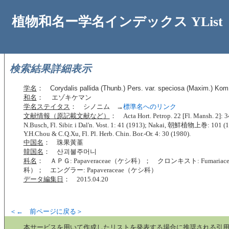
植物和名ー学名インデックス YList
検索結果詳細表示
学名
：
Corydalis pallida (Thunb.) Pers. var. speciosa (Maxim.) Kom
和名
： エゾキケマン
学名ステイタス
： シノニム →
標準名へのリンク
文献情報（原記載文献など）
： Acta Hort. Petrop. 22 [Fl. Mansh. 2]: 3
N.Busch, Fl. Sibir. i Dal'n. Vost. 1: 41 (1913); Nakai, 朝鮮植物上巻: 101 (1
Y.H.Chou & C.Q.Xu, Fl. Pl. Herb. Chin. Bor.-Or. 4: 30 (1980).
中国名
： 珠果黃堇
韓国名
： 산괴불주머니
科名
： ＡＰＧ: Papaveraceae（ケシ科）； クロンキスト: Fumaria
科）； エングラー: Papaveraceae（ケシ科）
データ編集日
： 2015.04.20
＜← 前ページに戻る＞
本サービスを用いて作成したリストを発表する場合に推奨される引