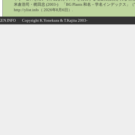
米倉浩司・梶田忠 (2003-) 「BG Plants 和名－学名インデックス」（Y
http://ylist.info（ 2026年8月6日）.
N.INFO Copyright K.Yonekura & T.Kajita 2003-