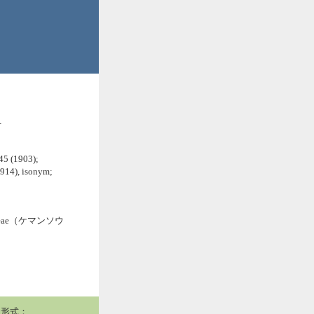
.
45 (1903);
914), isonym;
ceae（ケマンソウ
用形式：