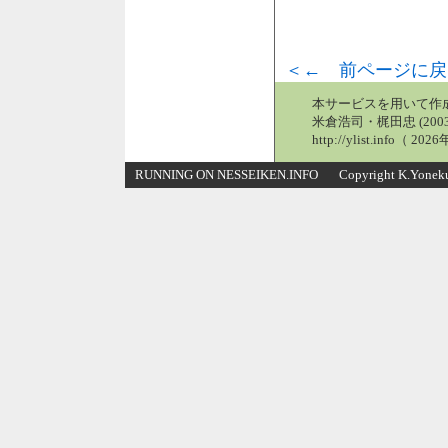
＜← 前ページに戻
本サービスを用いて作
米倉浩司・梶田忠 (2003
http://ylist.info（ 2
RUNNING ON NESSEIKEN.INFO Copyright K.Yonekura