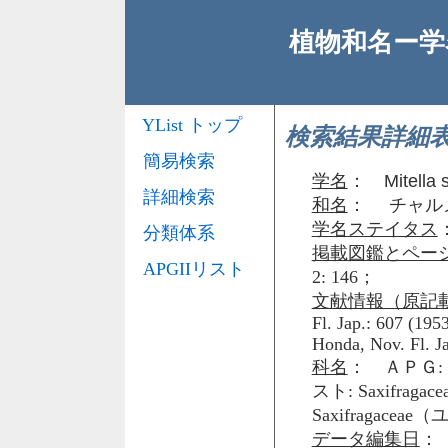
植物和名ー学名
YList トップ
検索結果詳細
簡易検索
学名
：
Mitella 
詳細検索
和名
： チャル
学名ステイタス
分類体系
掲載図鑑とペー
APGIIリスト
2: 146；
文献情報（原記
Fl. Jap.: 607 (195
Honda, Nov. Fl. Ja
科名
： ＡＰＧ: 
スト: Saxifr
Saxifragace
データ編集日
： 