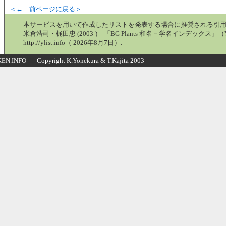
＜← 前ページに戻る＞
本サービスを用いて作成したリストを発表する場合に推奨される引
米倉浩司・梶田忠 (2003-) 「BG Plants 和名－学名インデックス」（Y
http://ylist.info（ 2026年8月7日）.
N.INFO Copyright K.Yonekura & T.Kajita 2003-