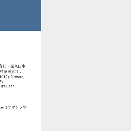
保育社・原色日本
日本植物誌)751；
(1917); Nemoto,
5).
i: 571-576
ceae（ケマンソウ