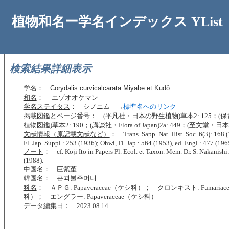
植物和名ー学名インデックス YList
検索結果詳細表示
学名
：
Corydalis curvicalcarata Miyabe et Kudô
和名
： エゾオオケマン
学名ステイタス
： シノニム →
標準名へのリンク
掲載図鑑とページ番号
： (平凡社・日本の野生植物)草本2: 125；(
植物図鑑)草本2: 190；(講談社・Flora of Japan)2a: 449；(至文堂・
文献情報（原記載文献など）
： Trans. Sapp. Nat. Hist. Soc. 6(3): 168 
Fl. Jap. Suppl.: 253 (1936); Ohwi, Fl. Jap.: 564 (1953), ed. Engl.: 477 (196
ノート
： cf. Koji Ito in Papers Pl. Ecol. et Taxon. Mem. Dr. S. Nakanish
(1988).
中国名
： 巨紫堇
韓国名
： 큰괴불주머니
科名
： ＡＰＧ: Papaveraceae（ケシ科）； クロンキスト: Fumaria
科）； エングラー: Papaveraceae（ケシ科）
データ編集日
： 2023.08.14