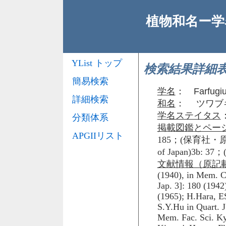
植物和名ー学名
YList トップ
検索結果詳細
簡易検索
学名
：
Farfugi
詳細検索
和名
： ツワブ
学名ステイタス
分類体系
掲載図鑑とペー
APGIIリスト
185；(保育社・原
of Japan)3b:
文献情報（原記
(1940), in Mem. C
Jap. 3]: 180 (1942)
(1965); H.Hara, ES
S.Y.Hu in Quart. 
Mem. Fac. Sci. Kyot