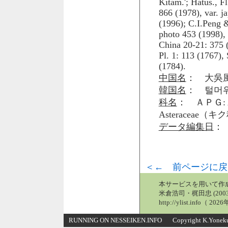
Kitam.'; Hatus., F
866 (1978), var. j
(1996); C.I.Peng &
photo 453 (1998), 
China 20-21: 375 (
Pl. 1: 113 (1767),
(1784).
中国名
： 大吳風
韓国名
： 털머
科名
： ＡＰＧ: 
Asteraceae（
データ編集日
： 
＜← 前ページに戻
本サービスを用いて作
米倉浩司・梶田忠 (2003
http://ylist.info（ 2
RUNNING ON NESSEIKEN.INFO Copyright K.Yonekura