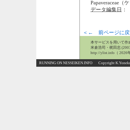
Papaveraceae
データ編集日
： 
＜← 前ページに戻
本サービスを用いて作
米倉浩司・梶田忠 (2003
http://ylist.info（ 2
RUNNING ON NESSEIKEN.INFO Copyright K.Yonekura