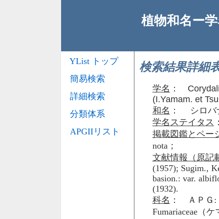
植物和名ー学名
YList トップ
検索結果詳細
簡易検索
学名
：
Corydali
詳細検索
(I.Yamam. et Ts
和名
： シロバ
分類体系
学名ステイタス
APGIIリスト
掲載図鑑とペー
nota；
文献情報（原記
(1957); Sugim., Ke
basion.: var. albi
(1932).
科名
： ＡＰＧ: 
Fumariacea