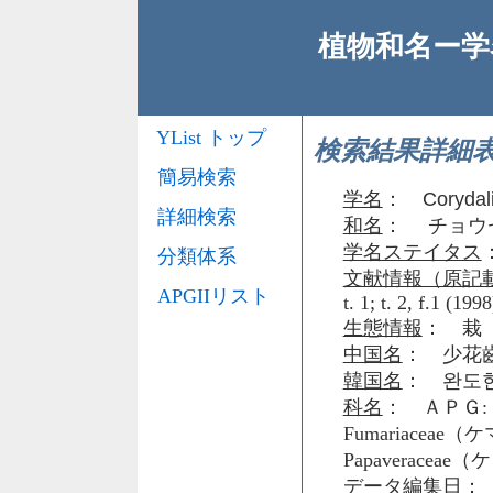
植物和名ー学名
YList トップ
検索結果詳細
簡易検索
学名
：
Corydal
詳細検索
和名
： チョウ
学名ステイタス
分類体系
文献情報（原記
APGIIリスト
t. 1; t. 2, f.1 (1998
生態情報
： 栽
中国名
： 少花
韓国名
： 완도
科名
： ＡＰＧ: 
Fumariacea
Papaveraceae
データ編集日
： 