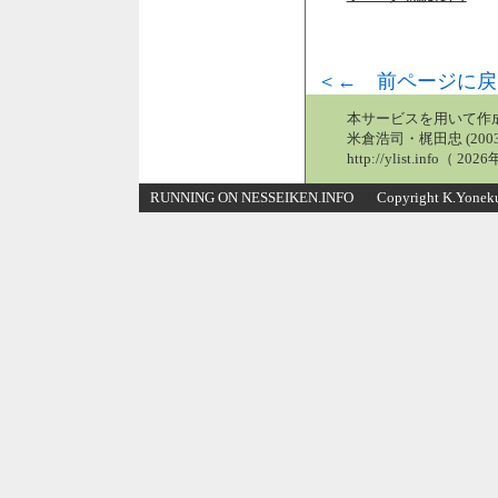
＜← 前ページに戻
本サービスを用いて作
米倉浩司・梶田忠 (2003
http://ylist.info（ 2
RUNNING ON NESSEIKEN.INFO Copyright K.Yonekura