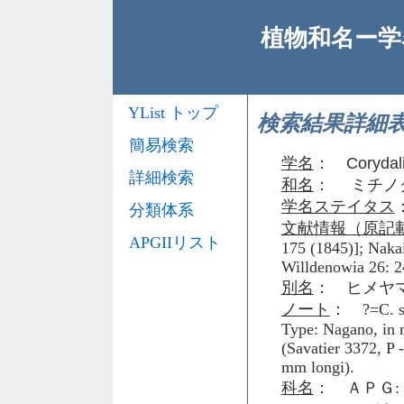
植物和名ー学名
YList トップ
検索結果詳細
簡易検索
学名
：
Corydali
詳細検索
和名
： ミチノ
学名ステイタス
分類体系
文献情報（原記
APGIIリスト
175 (1845)]; Nakai
Willdenowia 26: 2
別名
： ヒメヤ
ノート
： ?=C. sen
Type: Nagano, in 
(Savatier 3372, P 
mm longi).
科名
： ＡＰＧ: 