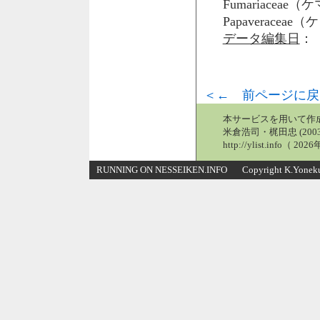
Fumariacea
Papaveraceae
データ編集日
： 
＜← 前ページに戻
本サービスを用いて作
米倉浩司・梶田忠 (2003
http://ylist.info（ 2
RUNNING ON NESSEIKEN.INFO Copyright K.Yonekura