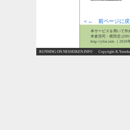
＜← 前ページに戻
本サービスを用いて作
米倉浩司・梶田忠 (2003
http://ylist.info（ 2
RUNNING ON NESSEIKEN.INFO Copyright K.Yonekura