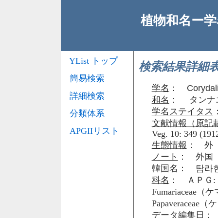
植物和名ー学名
YList トップ
検索結果詳細
簡易検索
学名
：
Corydali
詳細検索
和名
： タンナエン
学名ステイタス
分類体系
文献情報（原記
APGIIリスト
Veg. 10: 349 (1912
生態情報
： 外
ノート
： 外国
韓国名
： 탐라
科名
： ＡＰＧ: 
Fumariacea
Papaveraceae
データ編集日
： 