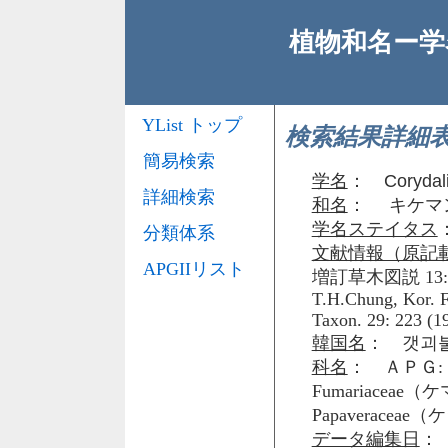
植物和名ー学名
YList トップ
検索結果詳細
簡易検索
学名
：
Corydal
詳細検索
和名
： キケマ
学名ステイタス
分類体系
文献情報（原記
APGIIリスト
増訂草木図説 13: 93
T.H.Chung, Kor. Fl
Taxon. 29: 223 (199
韓国名
： 갯괴
科名
： ＡＰＧ: 
Fumariacea
Papaveraceae
データ編集日
： 