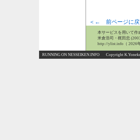
＜← 前ページに戻
本サービスを用いて作
米倉浩司・梶田忠 (2003
http://ylist.info（ 2
RUNNING ON NESSEIKEN.INFO Copyright K.Yonekura