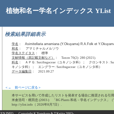
植物和名ー学名インデックス YList
検索結果詳細表示
学名
：
Asimitellaria amamiana (Y.Okuyama) R.A.Folk et Y.Okuyam
和名
： アマミチャルメルソウ
学名ステイタス
： 標準
文献情報（原記載文献など）
： Taxon 70(2): 280 (2021).
科名
： ＡＰＧ: Saxifragaceae（ユキノシタ科）； クロンキスト: Saxif
キノシタ科）； エングラー: Saxifragaceae（ユキノシタ科）
データ編集日
： 2021.09.27
＜← 前ページに戻る＞
本サービスを用いて作成したリストを発表する場合に推奨される引
米倉浩司・梶田忠 (2003-) 「BG Plants 和名－学名インデックス」（Y
http://ylist.info（ 2026年8月7日）.
N.INFO Copyright K.Yonekura & T.Kajita 2003-