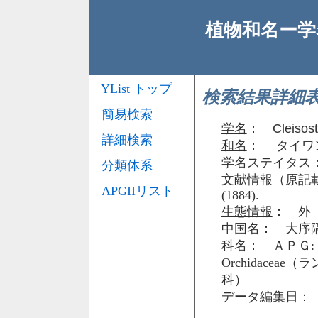
植物和名ー学名
YList トップ
検索結果詳細
簡易検索
学名
：
Cleiso
詳細検索
和名
： タイワ
学名ステイタス
分類体系
文献情報（原記
APGIIリスト
(1884).
生態情報
： 外
中国名
： 大序隔
科名
： ＡＰＧ: 
Orchidaceae
科）
データ編集日
： 