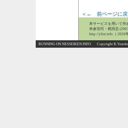
＜← 前ページに戻
本サービスを用いて作
米倉浩司・梶田忠 (2003
http://ylist.info（ 2
RUNNING ON NESSEIKEN.INFO Copyright K.Yonekura