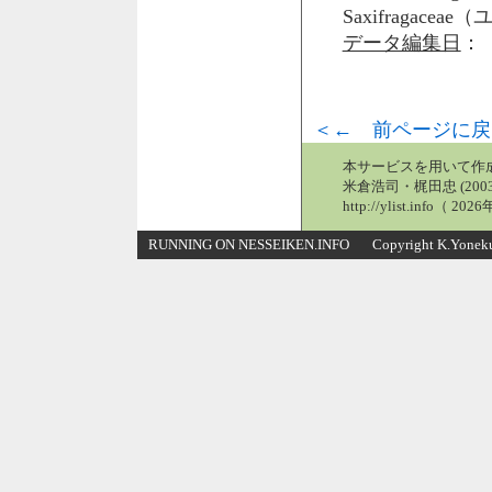
Saxifragace
データ編集日
： 
＜← 前ページに戻
本サービスを用いて作
米倉浩司・梶田忠 (2003
http://ylist.info（ 2
RUNNING ON NESSEIKEN.INFO Copyright K.Yonekura