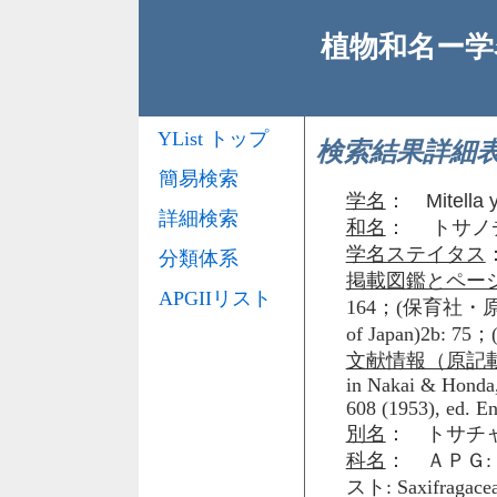
植物和名ー学名
YList トップ
検索結果詳細
簡易検索
学名
：
Mitella
詳細検索
和名
： トサノ
学名ステイタス
分類体系
掲載図鑑とペー
APGIIリスト
164；(保育社・原
of Japan)2b:
文献情報（原記
in Nakai & Honda, 
608 (1953), ed. En
別名
： トサチャルメ
科名
： ＡＰＧ: 
スト: Saxifr