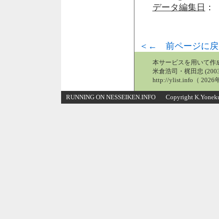
データ編集日
： 
＜← 前ページに戻
本サービスを用いて作
米倉浩司・梶田忠 (2003
http://ylist.info（ 2
RUNNING ON NESSEIKEN.INFO Copyright K.Yonekura