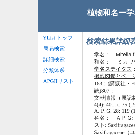
植物和名ー学名
YList トップ
検索結果詳細
簡易検索
学名
：
Mitella 
詳細検索
和名
： ミカワ
学名ステイタス
分類体系
掲載図鑑とペー
APGIIリスト
163；(講談社・Flo
誌)807；
文献情報（原記
4(4): 401, t. 75 (1
A. P. G. 28: 119 (
科名
： ＡＰＧ: 
スト: Saxifr
Saxifragace