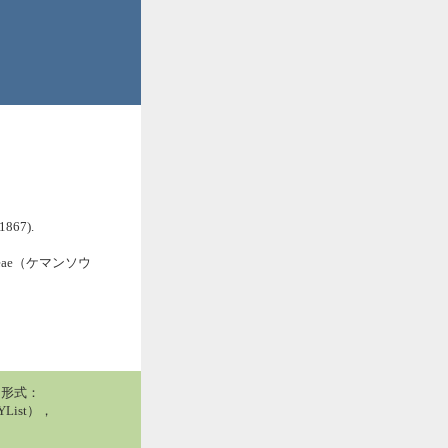
1867).
ceae（ケマンソウ
用形式：
List），