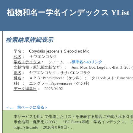
植物和名ー学名インデックス YList
検索結果詳細表示
学名
：
Corydalis jezoensis Siebold ex Miq.
和名
： ヤマエンゴサク
学名ステイタス
： シノニム →
標準名へのリンク
文献情報（原記載文献など）
： Ann. Mus. Bot. Lugduno-Bat. 3: 205 (
別名
： ヤブエンゴサク，ササバエンゴサク
科名
： ＡＰＧ: Papaveraceae（ケシ科）； クロンキスト: Fumaria
科）； エングラー: Papaveraceae（ケシ科）
データ編集日
： 2023.04.02
＜← 前ページに戻る＞
本サービスを用いて作成したリストを発表する場合に推奨される引
米倉浩司・梶田忠 (2003-) 「BG Plants 和名－学名インデックス」（Y
http://ylist.info（ 2026年8月9日）.