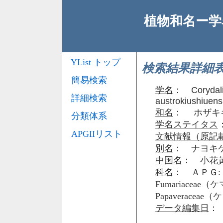
植物和名ー学名
YList トップ
検索結果詳細
簡易検索
学名
：
Corydal
詳細検索
austrokiushiuens
和名
： ホザキ
分類体系
学名ステイタス
APGIIリスト
文献情報（原記
別名
： ナヨキ
中国名
： 小花
科名
： ＡＰＧ: 
Fumariacea
Papaveraceae
データ編集日
： 