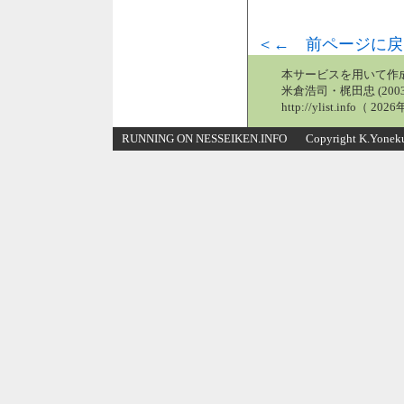
＜← 前ページに戻
本サービスを用いて作
米倉浩司・梶田忠 (2003
http://ylist.info（ 2
RUNNING ON NESSEIKEN.INFO Copyright K.Yonekura