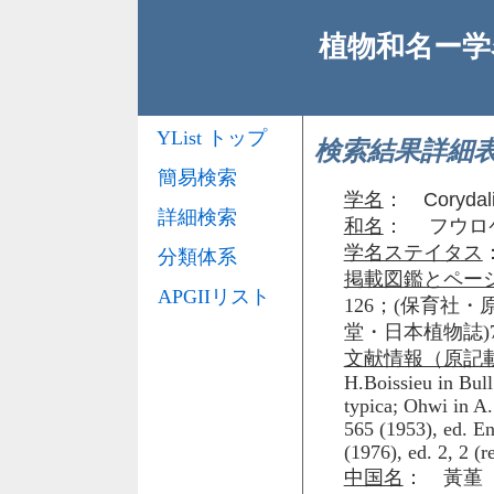
植物和名ー学名
YList トップ
検索結果詳細
簡易検索
学名
：
Corydali
詳細検索
和名
： フウロ
学名ステイタス
分類体系
掲載図鑑とペー
APGIIリスト
126；(保育社・原色
堂・日本植物誌)7
文献情報（原記
H.Boissieu in Bull
typica; Ohwi in A. 
565 (1953), ed. En
(1976), ed. 2, 2 (
中国名
： 黃堇