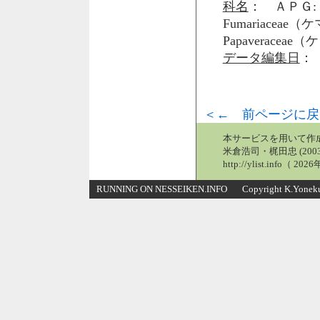
科名
： ＡＰＧ: 
Fumariacea
Papaveraceae
データ編集日
： 
＜← 前ページに戻
本サービスを用いて作
米倉浩司・梶田忠 (2003
http://ylist.info（ 2
RUNNING ON NESSEIKEN.INFO Copyright K.Yonekura