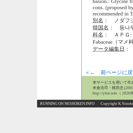
basion.: Glycine f
cons. (proposed b
recommended in T
別名
： ノダフ
韓国名
： 등나무
科名
： ＡＰＧ: 
Fabaceae（マ
データ編集日
： 
＜← 前ページに戻
本サービスを用いて作
米倉浩司・梶田忠 (2003
http://ylist.info（ 2
RUNNING ON NESSEIKEN.INFO Copyright K.Yonekura