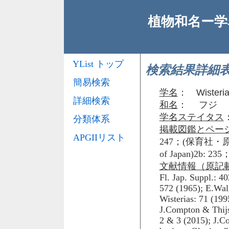
植物和名ー学名
YList トップ
検索結果詳細
簡易検索
学名
：
Wisteria
詳細検索
和名
： フジ
学名ステイタス
分類体系
掲載図鑑とペー
APGIIリスト
247；(保育社・原
of Japan)2b:
文献情報（原記
Fl. Jap. Suppl.: 4
572 (1965); E.Walk
Wisterias: 71 (199
J.Compton & Thijss
2 & 3 (2015); J.Co