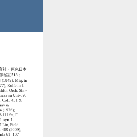
保育社・原色日本
本植物誌)518；
 (1849); Miq. in
7); Rolfe in J.
ltr., Orch. Sin.-
anazawa Univ. 9:
p. Col.: 431 &
aray &
4 (1976);
& H.J.Su, Fl.
l. syn. L.
M.Lin, Field
: 489 (2009);
ania 61: 107