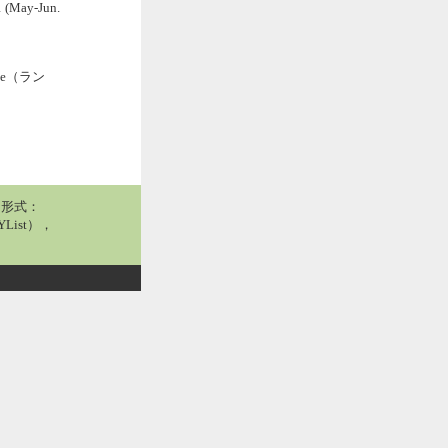
1 (May-Jun.
ae（ラン
用形式：
List），