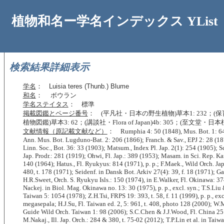
植物和名ー学名インデックス YList
検索結果詳細表示
学名
：
Luisia teres (Thunb.) Blume
和名
： ボウラン
学名ステイタス
： 標準
掲載図鑑とページ番号
： (平凡社・日本の野生植物)草本1: 232；(
植物図鑑)草本3: 62；(講談社・Flora of Japan)4b: 305；(至文堂・日
文献情報（原記載文献など）
： Rumphia 4: 50 (1848), Mus. Bot. 1: 64
Ann. Mus. Bot. Lugduno-Bat. 2: 206 (1866); Franch. & Sav., EPJ 2: 28 (187
Linn. Soc., Bot. 36: 33 (1903); Matsum., Index Pl. Jap. 2(1): 254 (1905); Sch
Jap. Prodr.: 281 (1919); Ohwi, Fl. Jap.: 389 (1953); Masam. in Sci. Rep. K
140 (1964); Hatus., Fl. Ryukyus: 814 (1971), p. p.; F.Maek., Wild Orch. Ja
480, t. 178 (1971); Seidenf. in Dansk Bot. Arkiv 27(4): 39, f. 18 (1971); G
H.R.Sweet, Orch. S. Ryukyu Isls.: 150 (1974), in E.Walker, Fl. Okinawa: 37
Nackej. in Biol. Mag. Okinawa no. 13: 30 (1975), p. p., excl. syn.; T.S.Liu 
Taiwan 5: 1054 (1978); Z.H.Tsi, FRPS 19: 393, t. 58, f. 11 (1999), p. p., exc
megasepala; H.J.Su, Fl. Taiwan ed. 2, 5: 961, t. 408, photo 128 (2000); W.
Guide Wild Orch. Taiwan 1: 98 (2006); S.C.Chen & J.J.Wood, Fl. China 25
M.Nakaj., Ill. Jap. Orch.: 284 & 380, t. 75-02 (2012); T.P.Lin et al. in Taiw