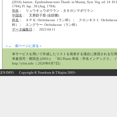
(2016). basion.: Epidendrum teres Thunb. in Murray, Syst. Veg. ed. 14: 81
1784), Fl. Jap.: 30 (Aug. 1784).
別名
： リュウキュウボウラン，タネガシマボウラン
中国名
： 叉唇釵子股 (金釵蘭)
科名
： ＡＰＧ: Orchidaceae（ラン科）； クロンキスト: Orchidace
科）； エングラー: Orchidaceae（ラン科）
データ編集日
： 2023.04.11
＜← 前ページに戻る＞
本サービスを用いて作成したリストを発表する場合に推奨される引
米倉浩司・梶田忠 (2003-) 「BG Plants 和名－学名インデックス」（Y
http://ylist.info（ 2026年8月7日）.
N.INFO Copyright K.Yonekura & T.Kajita 2003-