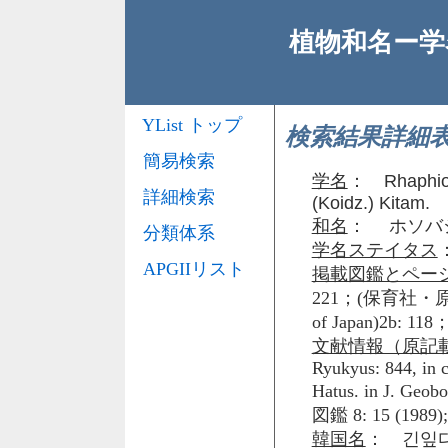
植物和名ー学名
YList トップ
検索結果詳細
簡易検索
学名
：
Rhaphiol
詳細検索
(Koidz.) Kitam.
和名
： ホソバ
分類体系
学名ステイタス
APGIIリスト
掲載図鑑とペー
221；(保育社・原
of Japan)2b: 118
文献情報（原記
Ryukyus: 844, in co
Hatus. in J. Ge
図鑑 8: 15 (1989); 
韓国名
： 긴잎