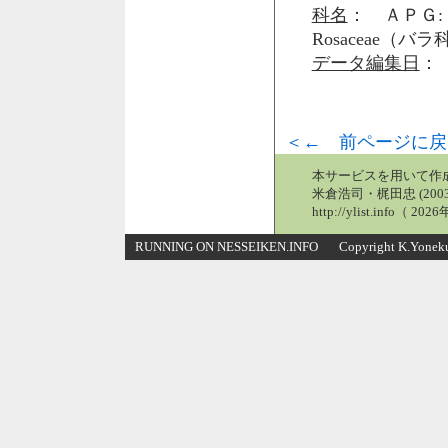
科名
： ＡＰＧ: 
Rosaceae（バ
データ編集日
： 
＜← 前ページに戻
本サービスを用いて作
米倉浩司・梶田忠 (2003
http://ylist.info（ 2
RUNNING ON NESSEIKEN.INFO Copyright K.Yonekura