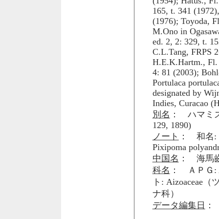
(1954); Hatus., Fl.
165, t. 341 (1972
(1976); Toyoda, Fl
M.Ono in Ogasawar
ed. 2, 2: 329, t. 
C.L.Tang, FRPS 26
H.E.K.Hartm., Fl.
4: 81 (2003); Bohle
Portulaca portulac
designated by Wij
Indies, Curacao (H
別名
： ハマミズナ，
129, 1890)
ノート
： 和名: Tash
Pixipoma polyand
中国名
： 海馬
科名
： ＡＰＧ: 
ト: Aizoacea
ナ科）
データ編集日
： 