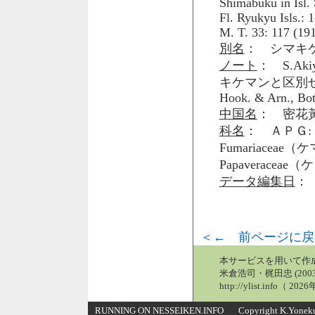
Shimabuku in Isl.
Fl. Ryukyu Isls.: 
M. T. 33: 117 (191
別名
： シマキケマ
ノート
： S.Akiyam
キケマンと区別せず syn.
Hook. & Arn., Bot
中国名
： 密花
科名
： ＡＰＧ: 
Fumariacea
Papaveraceae
データ編集日
： 
＜← 前ページに戻
本サービスを用いて作
米倉浩司・梶田忠 (2003
http://ylist.info（ 2
RUNNING ON NESSEIKEN.INFO Copyright K.Yonekura