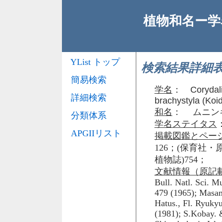
植物和名ー学名
YList トップ
検索結果詳細
簡易検索
学名
：
Corydali
詳細検索
brachystyla (Koi
和名
： ムニン
分類体系
学名ステイタス
APGIIリスト
掲載図鑑とペー
126；(保育社・
植物誌)754；
文献情報（原記
Bull. Natl. Sci. M
479 (1965); Masam
Hatus., Fl. Ryukyu
(1981); S.Kobay. 