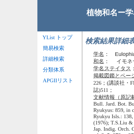
植物和名ー学名
YList トップ
検索結果詳細
簡易検索
学名
：
Eulophia
詳細検索
和名
： イモネ
学名ステイタス
分類体系
掲載図鑑とペー
APGIIリスト
226；(講談社・Flo
誌)511；
文献情報（原記
Bull. Jard. Bot. Bu
Ryukyus: 859, in 
Ryukyu Isls.: 138,
(1976); T.S.Liu & 
Jap. Indig. Orch. 