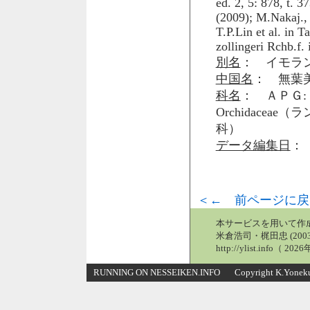
ed. 2, 5: 878, t. 3
(2009); M.Nakaj., 
T.P.Lin et al. in 
zollingeri Rchb.f.
別名
： イモラン
中国名
： 無葉美
科名
： ＡＰＧ: 
Orchidaceae
科）
データ編集日
： 
＜← 前ページに戻
本サービスを用いて作
米倉浩司・梶田忠 (2003
http://ylist.info（ 2
RUNNING ON NESSEIKEN.INFO Copyright K.Yonekura