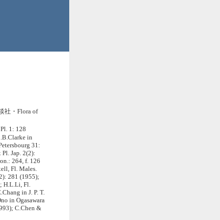
・Flora of
Pl. 1: 128
C.B.Clarke in
-Petersbourg 31:
Pl. Jap. 2(2):
on.: 264, f. 126
ell, Fl. Males.
2): 281 (1955);
 H.L.Li, Fl.
.Chang in J. P. T.
Ono in Ogasawara
(1993); C.Chen &