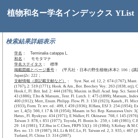
植物和名ー学名インデックス YList
検索結果詳細表示
学名
：
Terminalia catappa L.
和名
： モモタマナ
学名ステイタス
： 標準
掲載図鑑とページ番号
： (平凡社・日本の野生植物)木本2: 106；(講談社
Japan)2c: 222；
文献情報（原記載文献など）
： Syst. Nat. ed. 12, 2: 674 (1767), Mant. 
(1767), 2: 519 (1771); Hook. & Arn., Bot. Beechey Voy.: 263 (1838, ntj); 
Hook.f., Fl. Brit. Ind. 2: 444 (1878); Maxim. in Bull. Acad. Imp. Sci. Saint
43 (1886); T.Ito & Matsum., Tent. Fl. Lutch. 1: 475 (1899); Matsum., Index 
400 (1912); Merr., Enum. Philipp. Flow. Pl. 3: 150 (1923); Kaneh., Fl. Micr
(1933), Form. Tr. rev. ed.: 499, f. 459 (1936); H.Hara, ESJ 3: 254 (1954); Ex
ser. 1, 4(5): 566, f. 17 & 18 (1954); Masam. in Sci. Rep. Kanazawa Univ. 3(
Hatus., Fl. Ryukyus: 434 (1971); E.Walker, Fl. Okinawa: 768, f. 145 (1976);
Taiwan 3: 878, t. 851 (1977); Toyoda, Fl. Bonin Is.: 259, t. 140 (1981); C.E
29: 14 (1981); T.Z.Hsu in C.Chen, FRPS 53(1): 10 (1984); S.Kobay. & M.
Res. no. 13: 19 (1987); H.L.Li & H.C.Lo, Fl. Taiwan ed. 2, 3: 935, t. 467 
Turland, Fl. China 13: 314 (2007).