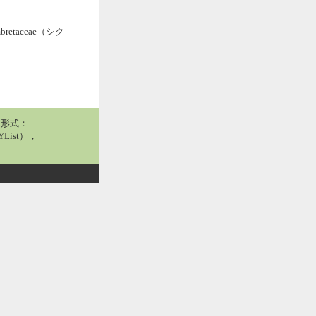
etaceae（シク
用形式：
List），