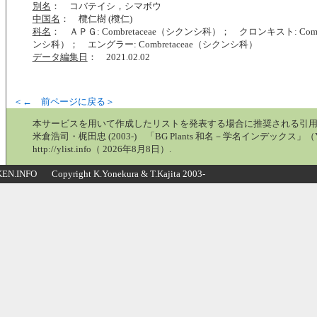
別名
： コバテイシ，シマボウ
中国名
： 欖仁樹 (欖仁)
科名
： ＡＰＧ: Combretaceae（シクンシ科）； クロンキスト: Combr
ンシ科）； エングラー: Combretaceae（シクンシ科）
データ編集日
： 2021.02.02
＜← 前ページに戻る＞
本サービスを用いて作成したリストを発表する場合に推奨される引
米倉浩司・梶田忠 (2003-) 「BG Plants 和名－学名インデックス」（Y
http://ylist.info（ 2026年8月8日）.
N.INFO Copyright K.Yonekura & T.Kajita 2003-